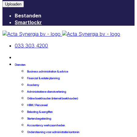
Uploaden
Bestanden
Smartlockr
033 303 4200
Diensten
Business administration & advice
Financial & estate planning
Academy
Administratieve dienstverlening
Online boekhouden (internet boekhouden)
HRM / Personeel
Belasting & aangiften
Startersbegeleiding
Accountancy werkzaamheden
Ondersteuning voor administratie kantoren