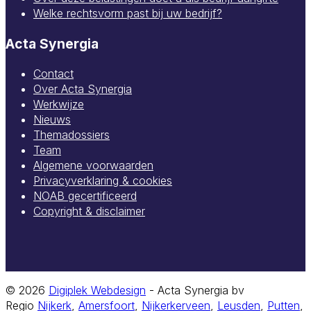
Welke rechtsvorm past bij uw bedrijf?
Acta Synergia
Contact
Over Acta Synergia
Werkwijze
Nieuws
Themadossiers
Team
Algemene voorwaarden
Privacyverklaring & cookies
NOAB gecertificeerd
Copyright & disclaimer
© 2026
Digiplek Webdesign
- Acta Synergia bv
Regio
Nijkerk
,
Amersfoort
,
Nijkerkerveen
,
Leusden
,
Putten
,