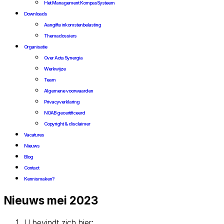
Het Management KompasSysteem
Downloads
Aangifte inkomstenbelasting
Themadossiers
Organisatie
Over Acta Synergia
Werkwijze
Team
Algemene voorwaarden
Privacyverklaring
NOAB gecertificeerd
Copyright & disclaimer
Vacatures
Nieuws
Blog
Contact
Kennismaken?
Nieuws mei 2023
U bevindt zich hier: